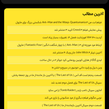
آخرین مطالب
فیلم انت من 3 Ant-Man and the Wasp: Quantumania شکستی بزرگ برای مارول
پیش نمایش فیلم Creed 3 کرید 3 منتشر شد
[2863]
آپدیت V23.40 فورتنایت فصل 4، تغییرات بسیار زیاد است
[2411]
ارتباط مرد مورچه ای 3 ( Ant-Man ) با چهار شگفت انگیر ( Fantastic Four ) مارول
[2971]
آخرین تریلر John Wick 4 جان ویک 4 منتشر شد
[5341]
لیدی گاگا از هارلی کویین رونمایی کرد جوکر 2 در حال ساخت
[2389]
وین دیزل و رابرت دانی جونیور در سریع و خشن 10
[2797]
قسمت پنجم لست آف آس ( The Last of Us ) یا آخرین باز مانده از ما در روز جمعه پخش
[2353]
می شود
سریال The Last of Us برای فصل دوم تمدید شد
آمازون سریال تامب رایدر (Tomb Raider) را می سازد
[2573]
[2227]
توبی مگوایر فیلم دیگری از مرد عنکبوتی را بازی می کند
[2279]
قسمت دوم سریال آخرین بازمانده از ما ( The Last of Us )
[2720]