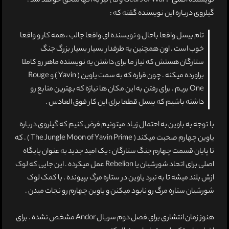
نویسنده اصلی Gears of War 4 و 5 ) نیز به آنها ملحق خواهد شد .
گیلروی درباره این نویسنده گفته که :
تام بیسل واقعا باحال و نویسنده ای واقعا جالب ، همه کار و واقعا
خوب است . اون همچنین یه طرفدار بسیار بسیار بزرگ جنگ
ستارگان هستش که نیاز ما برای داشتن یه نویسنده ماهر رو کاملا
براورده میکنه . چون قراره که به سمت یاوین ( Yavin ) و Rouge
One بریم . برای رفتن به این مکان ها نیازه که بهترین منابع رو
داشته باشیم که بیسل قطعا برای این کار فوق العادس .
با توجه به باوین به احتمال زیاد میتونیم فرض کنیم که گیلروی درباره
یاوین چهارم صحبت میکند ( The Jungle Moon of Yavin Prime ) . که
تا پایان قسمت چهارم جنگ ستارگان : یک امید جدید به عنوان پایگاه
اصلی برای اتحاد شورشیان یا Rebelion عمل میکرده . این جایی که لوک
ازش بلند میشه تا به نبرد یاوین در ستاره مرگ بپیونده . با کمک لوک
شورشیان ستاره مرگ رو نابود میکنن و یاوین چهارم رو نجات میدن .
هنوز زمان انتشاری برای فصل دوم سریال Andor مشخص نشده . برای