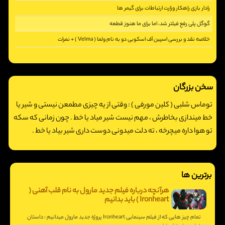
رادار بازی راهکار وزارت ارتباطات برای گیمر ها
[2413]
گوگل پلی رفع فیلتر شد، اما برای ما هنوز قطعه
[5392]
خلاصه نقد و بررسی اسپین آف اسکوبی دو به نام ولما ( Velma ) + نمرات
[2207]
[3253]
سخن بزرگان
توماس شلبی ( کلین مورفی ) :
وقتی از یه چیزی مطمعن نیستی و شیر یا
خط میندازی بخاطرش ، مهم نیست شیر میاد یا خط . چون زمانی که سکه
تو هوا داره میچرخه ، ته دلت میدونی دوست داری شیر بیاد یا خط .
برترین ها
هرآنچه درباره فیلم جدید مارول به نام قلب آهنی (
Ironheart ) باید بدانیم
تمام چیز هایی که از فیلم سینمایی Ironheart پروژه جدید مارول میدانیم : داستان