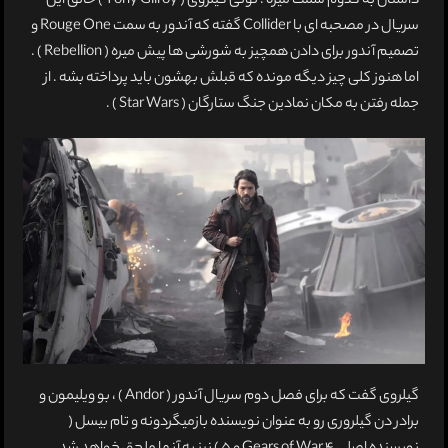
داستان به کدوم سمت میره . تونی گیلروی ( Tony Gilroy ) خالق این
سریال در مصحبه ای با Collider گفته که آندور به سمت Rouge One و
تصمیم آندور برای دادن همچیز به شورشی ها پیش میره ( Rebellion ) .
اما هنوز کلی چیز دیگه مونده که قبلش بهشون باید پرداخته بشه . از
جمله رفتن به مکان نمادین جنگ ستارگان ( Star Wars ) .
گیلروی گفت که برای فصل دوم سریال آندور ( Andor ) ، بو ویلیمون و
برادر دن گیلروری رو به عنوان نویسنده بازمیگردونه و تام بیسل (