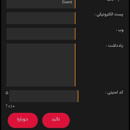
پست الکترونیکی :
وب :
یادداشت :
کد امنیتی :
5
+ 1 = ?