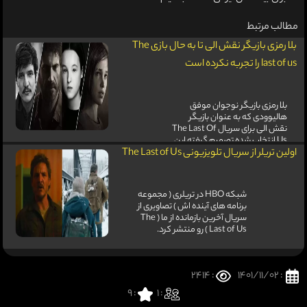
مطالب مرتبط
بلا رمزی بازیگر نقش الی تا به حال بازی The
last of us را تجربه نکرده است
بلا رمزی بازیگر نوجوان موفق
هالیوودی که به عنوان بازیگر
نقش الی برای سریال The Last Of
Us انتخاب شده تصمیم گرفته این
نقش را بدون انجام بازی که سریال
اولین تریلر از سریال تلویزیونی The Last of Us
از روی آن ساخته میشود ادامه
دهد.
شبکه HBO در تریلری ( مجموعه
برنامه های آینده اش ) تصاویری از
سریال آخرین بازمانده از ما ( The
Last of Us ) رو منتشر کرد.
منتشر شد
: 2414
: 1401/11/02
9
:
: 1