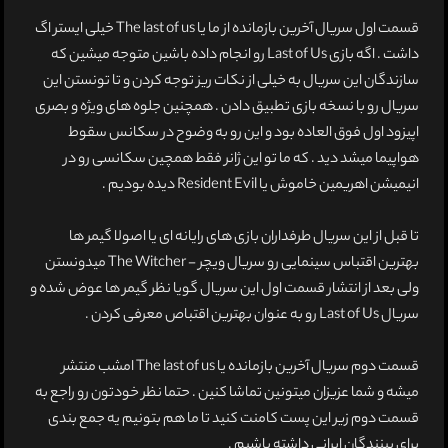
قسمت اول سریال آخرین بازمانده از ما یا The last of us خیلی ایستر اگ
داشت . اگه بازی Last of Us رو انجام داده باشین متوجه میشین که
سازندگان این سریال به خیلی از نکات ریز توجه کردن و تا تونستن این
سریال رو با نسخه بازی تطبیق دادن . همچنین جلوه های ویژه و بصری
اپیزود اول فوق العاده بود و این رو به وضوح در سکانس سقوط
هواپیما میشد دید . که ما تو این ژانر فقط همچین سکانسی رو در
انیمیشن اهریمین خاموش یا Resident Evil دیده بودیم .
تا قبل از این سریال طرفداران بازی های رایانه ای یا اصولا گیمر ها
بهترین اقتباس سینمایی رو سریال ویچر - The Witcher میدونستن
ولی بعد از انتشار قسمت اول این سریال گویا نظر گیمر ها عوض شده و
سریال Last of Us رو به عنوان بهترین اقتباص معرفی کردن .
قسمت دوم سریال آخرین بازمانده یا The last of us امشب منتشر
میشه و شما عزیزان میتونین تماشا کنین . حتما نظر خودتون رو راجع به
قسمت دوم زیر این پست کامنت کنید تا ما هم بتونیم یه جمع بندی
برای بینندگان ایرانی داشته باشیم .