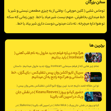
سخن بزرگان
توماس شلبی ( کلین مورفی ) :
وقتی از یه چیزی مطمعن نیستی و شیر یا
خط میندازی بخاطرش ، مهم نیست شیر میاد یا خط . چون زمانی که سکه
تو هوا داره میچرخه ، ته دلت میدونی دوست داری شیر بیاد یا خط .
برترین ها
هرآنچه درباره فیلم جدید مارول به نام قلب آهنی (
Ironheart ) باید بدانیم
تمام چیز هایی که از فیلم سینمایی Ironheart پروژه جدید مارول میدانیم : داستان
فیلم و تاریخ انتشار.
سریال لایو اکشن وان پیس نتفلیکس : بازیگران ، خط
داستانی و هر آنچه راجع به آن میدانیم
تو این مقاله قصد داریم جدید ترین پروژه لایو اکشن نتفلیکس یعنی وان پیس (
One Piece ) رو با هم بررسی کنیم .
حضور کیانو ریوز ( Keanu Reeves ) در نقش جان
ویک در اسپین آف بالرینا
کیانو ریوز در نقش جان ویک ( John Wick ) در اسپین آف بالرینا ( Ballerina ) در
کنار آنا د آرماس و یان مک شین ( Winston ) خواهد بود .