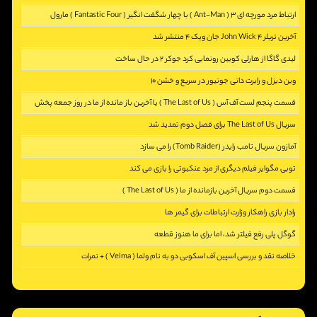
ارتباط مرد مورچه ای 3 ( Ant-Man ) با چهار شگفت انگیر ( Fantastic Four ) مارول
[2971]
آخرین تریلر John Wick 4 جان ویک 4 منتشر شد
[5347]
لیدی گاگا از هارلی کویین رونمایی کرد جوکر 2 در حال ساخت
[2390]
وین دیزل و رابرت دانی جونیور در سریع و خشن 10
[2797]
قسمت پنجم لست آف آس ( The Last of Us ) یا آخرین باز مانده از ما در روز جمعه پخش
[2353]
می شود
سریال The Last of Us برای فصل دوم تمدید شد
آمازون سریال تامب رایدر (Tomb Raider) را می سازد
[2573]
[2227]
توبی مگوایر فیلم دیگری از مرد عنکبوتی را بازی می کند
[2280]
قسمت دوم سریال آخرین بازمانده از ما ( The Last of Us )
[2721]
رادار بازی راهکار وزارت ارتباطات برای گیمر ها
[2414]
گوگل پلی رفع فیلتر شد، اما برای ما هنوز قطعه
[5392]
خلاصه نقد و بررسی اسپین آف اسکوبی دو به نام ولما ( Velma ) + نمرات
[2207]
[3253]