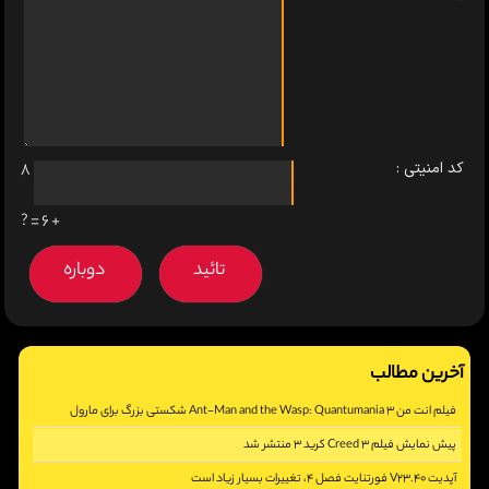
کد امنیتی :
8
+ 6 = ?
آخرین مطالب
فیلم انت من 3 Ant-Man and the Wasp: Quantumania شکستی بزرگ برای مارول
پیش نمایش فیلم Creed 3 کرید 3 منتشر شد
[2863]
آپدیت V23.40 فورتنایت فصل 4، تغییرات بسیار زیاد است
[2411]