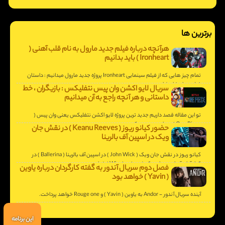
برترین ها
هرآنچه درباره فیلم جدید مارول به نام قلب آهنی (
Ironheart ) باید بدانیم
تمام چیز هایی که از فیلم سینمایی Ironheart پروژه جدید مارول میدانیم : داستان
فیلم و تاریخ انتشار.
سریال لایو اکشن وان پیس نتفلیکس : بازیگران ، خط
داستانی و هر آنچه راجع به آن میدانیم
تو این مقاله قصد داریم جدید ترین پروژه لایو اکشن نتفلیکس یعنی وان پیس (
One Piece ) رو با هم بررسی کنیم .
حضور کیانو ریوز ( Keanu Reeves ) در نقش جان
ویک در اسپین آف بالرینا
کیانو ریوز در نقش جان ویک ( John Wick ) در اسپین آف بالرینا ( Ballerina ) در
کنار آنا د آرماس و یان مک شین ( Winston ) خواهد بود .
فصل دوم سریال آندور به گفته کارگردان درباره یاوین
( Yavin ) خواهد بود
آینده سریال آندور - Andor به یاوین ( Yavin ) و Rouge one خواهد پرداخت.
این برنامه