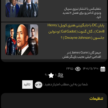
نتفلیکس با انتشار تیزری سریال
ونزدی آدامز رو برای فصل 2 تمدید
کرد.
پایان DC با جایگزینی هنری کویل ( Henry
Cavill ) ، گال گدوت ( Gal Gadot ) و دواین
جانسون ( Dwayne Johnson ) ؟
جیمز گان ( James Gunn ) در
اقدامی خیلی عجیب بازیگر نقش
سوپر من یعنی هنری کویل را
جایگزین کرد .
: 2415
: 1401/11/30
9
:
: 1
شما نیز به این مطلب امتیاز دهید :
تنظیمات