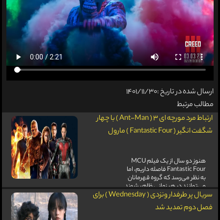
ارسال شده در تاریخ :1401/11/30
مطالب مرتبط
ارتباط مرد مورچه ای 3 ( Ant-Man ) با چهار
شگفت انگیر ( Fantastic Four ) مارول
هنوز دو سال از یک فیلم MCU
Fantastic Four فاصله داریم، اما
به نظر می‌رسد که گروه قهرمانان
می‌توانند در هر زمانی ظاهر شوند.
سریال پر طرفدار ونزدی ( Wednesday ) برای
فصل دوم تمدید شد