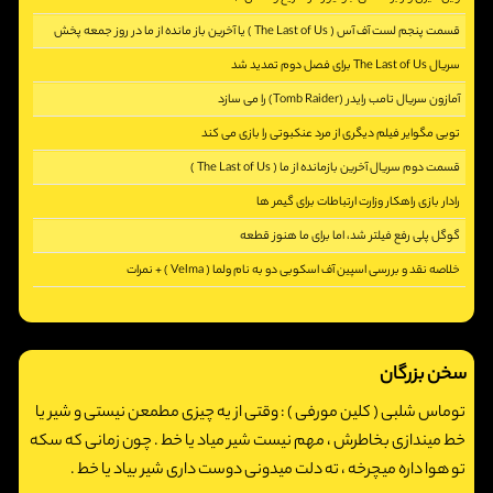
قسمت پنجم لست آف آس ( The Last of Us ) یا آخرین باز مانده از ما در روز جمعه پخش
[2354]
می شود
سریال The Last of Us برای فصل دوم تمدید شد
آمازون سریال تامب رایدر (Tomb Raider) را می سازد
[2575]
[2230]
توبی مگوایر فیلم دیگری از مرد عنکبوتی را بازی می کند
[2281]
قسمت دوم سریال آخرین بازمانده از ما ( The Last of Us )
[2723]
رادار بازی راهکار وزارت ارتباطات برای گیمر ها
[2416]
گوگل پلی رفع فیلتر شد، اما برای ما هنوز قطعه
[5394]
خلاصه نقد و بررسی اسپین آف اسکوبی دو به نام ولما ( Velma ) + نمرات
[2208]
[3254]
سخن بزرگان
توماس شلبی ( کلین مورفی ) :
وقتی از یه چیزی مطمعن نیستی و شیر یا
خط میندازی بخاطرش ، مهم نیست شیر میاد یا خط . چون زمانی که سکه
تو هوا داره میچرخه ، ته دلت میدونی دوست داری شیر بیاد یا خط .