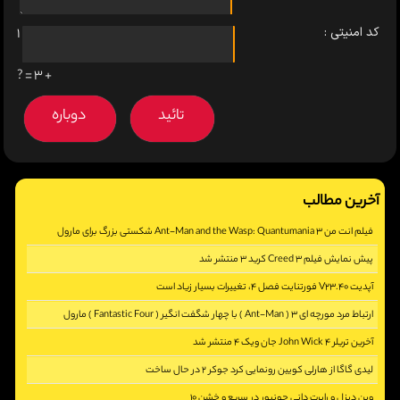
کد امنیتی :
1
+ 3 = ?
آخرین مطالب
فیلم انت من 3 Ant-Man and the Wasp: Quantumania شکستی بزرگ برای مارول
پیش نمایش فیلم Creed 3 کرید 3 منتشر شد
[2864]
آپدیت V23.40 فورتنایت فصل 4، تغییرات بسیار زیاد است
[2415]
ارتباط مرد مورچه ای 3 ( Ant-Man ) با چهار شگفت انگیر ( Fantastic Four ) مارول
[2974]
آخرین تریلر John Wick 4 جان ویک 4 منتشر شد
[5352]
لیدی گاگا از هارلی کویین رونمایی کرد جوکر 2 در حال ساخت
[2392]
وین دیزل و رابرت دانی جونیور در سریع و خشن 10
[2799]