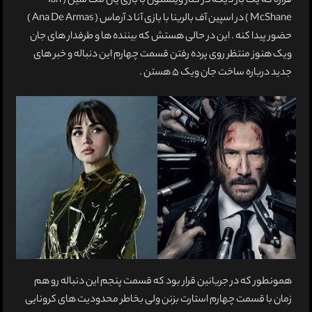
قراره که یک بار دیگه در کنار وینستون با بازی یان مک شین ( Ian
McShane ) در اسپین آف بالرینا با بازی آنا د آرماس ( Ana De Armas )
حضور پیدا کنه . این در حالی هستش که بیننده ها و طرفدار های جان
ویک هنوز منتظر روی پرده رفتن قسمت چهارم این دنباله و خبر های
جدید درباره ساخت جان ویک 5 هستن .
همونطور که در جریانین قرار بود که قسمت پنجم این دنباله رو هم
زمان با قسمت چهارم استارت بزنن ولی بخاطر محدودیت های کرونایی