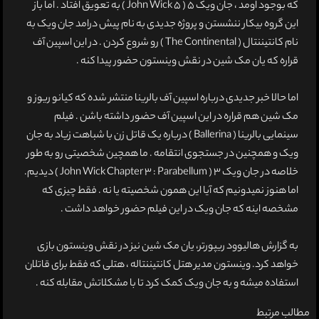
که بوجود اومد ، جان ویک 5 ( John Wick 5 ) به تعویق افتاد . اما باز
این گروه بیکار ننشستن و پروژه جدیدی به نام پیش درامد جان ویک به
نام کانتیننتال ( The Continental ) رو شروع کردن . در این اسپین آف
قراره که یان مک شین در نقش وینستون حضور پیدا کنه .
اما حالا خبر جدیدی درباره اسپین آف بالرینا منتشر شده که کیانو ریوز و
مک شین هم قراره در این اسپین آف حضور داشته باشن . فیلم
سینمایی بالرینا ( Ballerina ) درباره یک قاتل زن با شباهت زیاد به جان
ویک و همچنین در جستجوی انتقامه . ما همچین شخصیتی رو به طور
خلاصه در جان ویک 3 ( John Wick Chapter 3 : Parabellum ) دیدیم.
اما هنوز نمیدونیم که آیا این همون شخصیته یا نه . فقط چیزی که
مشخصه اینه که جان ویک در این فیلم حضور خواهد داشت .
به گزارش هالیوود ریپورتر، یان مک شین نیز در نقش وینستون بازی
خواهد کرد. وینستون مدیر هتل کانتیننتاله ، هتلی که فقط برای قاتلان
استفاده میشه و به جان ویک کمک کرد تا با مشکلاتش مقابله کنه .
مطالب مرتبط