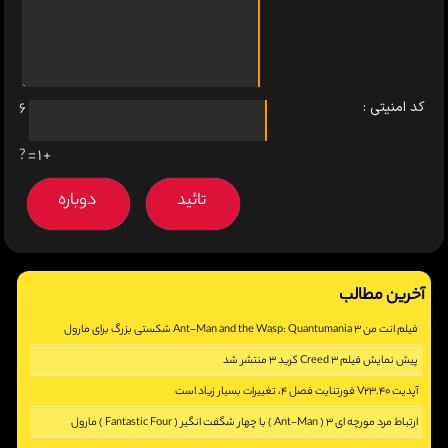
کد امنیتی :
6
+ 1 = ?
آخرین مطالب
فیلم انت من 3 Ant-Man and the Wasp: Quantumania شکستی بزرگ برای مارول
پیش نمایش فیلم Creed 3 کرید 3 منتشر شد
[2864]
آپدیت V23.40 فورتنایت فصل 4، تغییرات بسیار زیاد است
[2415]
ارتباط مرد مورچه ای 3 ( Ant-Man ) با چهار شگفت انگیر ( Fantastic Four ) مارول
[2974]