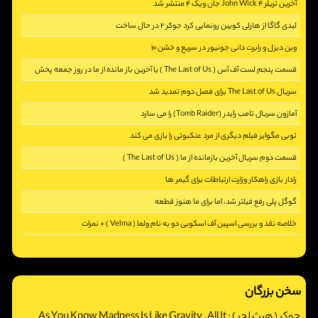
آخرین تریلر John Wick 4 جان ویک 4 منتشر شد
[5352]
لیدی گاگا از هارلی کویین رونمایی کرد جوکر 2 در حال ساخت
[2392]
وین دیزل و رابرت دانی جونیور در سریع و خشن 10
[2799]
قسمت پنجم لست آف آس ( The Last of Us ) یا آخرین باز مانده از ما در روز جمعه پخش
[2354]
می شود
سریال The Last of Us برای فصل دوم تمدید شد
آمازون سریال تامب رایدر (Tomb Raider) را می سازد
[2575]
[2231]
توبی مگوایر فیلم دیگری از مرد عنکبوتی را بازی می کند
[2282]
قسمت دوم سریال آخرین بازمانده از ما ( The Last of Us )
[2723]
رادار بازی راهکار وزارت ارتباطات برای گیمر ها
[2416]
گوگل پلی رفع فیلتر شد، اما برای ما هنوز قطعه
[5396]
خلاصه نقد و بررسی اسپین آف اسکوبی دو به نام ولما ( Velma ) + نمرات
[2208]
[3254]
سخن بزرگان
جوکر ( هیث لجر ) :
As You Know Madness Is Like Gravity , All It