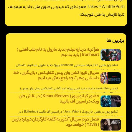
Takes Is A Little Push همونطور که میدونی جنون مثل جاذبه میمونه ،
تنها لازمش یه هل کوچیکه
برترین ها
هرآنچه درباره فیلم جدید مارول به نام قلب آهنی (
Ironheart ) باید بدانیم
تمام چیز هایی که از فیلم سینمایی Ironheart پروژه جدید مارول میدانیم : داستان
فیلم و تاریخ انتشار.
سریال لایو اکشن وان پیس نتفلیکس : بازیگران ، خط
داستانی و هر آنچه راجع به آن میدانیم
تو این مقاله قصد داریم جدید ترین پروژه لایو اکشن نتفلیکس یعنی وان پیس (
One Piece ) رو با هم بررسی کنیم .
حضور کیانو ریوز ( Keanu Reeves ) در نقش جان
ویک در اسپین آف بالرینا
کیانو ریوز در نقش جان ویک ( John Wick ) در اسپین آف بالرینا ( Ballerina ) در
کنار آنا د آرماس و یان مک شین ( Winston ) خواهد بود .
فصل دوم سریال آندور به گفته کارگردان درباره یاوین
( Yavin ) خواهد بود