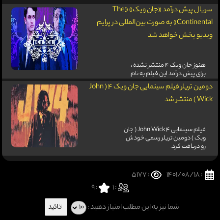
سریال پیش درآمد «جان ویک» «The
Continental» به صورت بین‌المللی در پرایم
ویدیو پخش خواهد شد
هنوز جان ویک 4 منتشر نشده ،
برای پیش درآمد این فیلم به نام
The Continental ( کانتیننتال )
دومین تریلر فیلم سینمایی جان ویک 4 ( John
برنامه ریزی شده و قراره در پرایم
ویدیو منتشر بشه .
Wick ) منتشر شد
فیلم سینمایی John Wick 4 ( جان
ویک ) دومین تریلر رسمی خودش
رو دریافت کرد.
: 5177
: 1401/08/18
9
:
: 1
شما نیز به این مطلب امتیاز دهید :