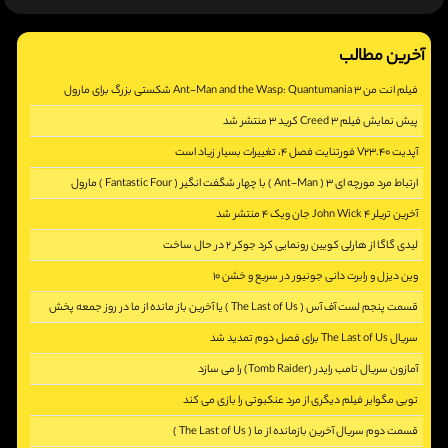
آخرین مطالب
فیلم انت من 3 Ant-Man and the Wasp: Quantumania شکستی بزرگ برای مارول
پیش نمایش فیلم Creed 3 کرید 3 منتشر شد
[2859]
آپدیت V23.40 فورتنایت فصل 4، تغییرات بسیار زیاد است
[2407]
ارتباط مرد مورچه ای 3 ( Ant-Man ) با چهار شگفت انگیر ( Fantastic Four ) مارول
[2968]
آخرین تریلر John Wick 4 جان ویک 4 منتشر شد
[5331]
لیدی گاگا از هارلی کویین رونمایی کرد جوکر 2 در حال ساخت
[2386]
وین دیزل و رابرت دانی جونیور در سریع و خشن 10
[2794]
قسمت پنجم لست آف آس ( The Last of Us ) یا آخرین باز مانده از ما در روز جمعه پخش
[2349]
می شود
سریال The Last of Us برای فصل دوم تمدید شد
آمازون سریال تامب رایدر (Tomb Raider) را می سازد
[2570]
[2223]
توبی مگوایر فیلم دیگری از مرد عنکبوتی را بازی می کند
[2274]
قسمت دوم سریال آخرین بازمانده از ما ( The Last of Us )
[2716]