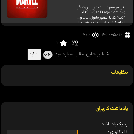
طی مراسم کامیک کان سن دیگو
( SDCC-San Diego Comic-
Con ) که با حضور مارول ، DC و...
انجام گرفت ، لیست انیمیشن های
آینده مارول اعلام شد .
: 760
: 1401/05/10
9
:
: 1
شما نیز به این مطلب امتیاز دهید :
تنظیمات
یادداشت کاربران
درج یک یادداشت:
نام کاربری :