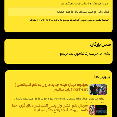
رادار بازی راهکار وزارت ارتباطات برای گیمر ها
[2410]
گوگل پلی رفع فیلتر شد، اما برای ما هنوز قطعه
[5387]
خلاصه نقد و بررسی اسپین آف اسکوبی دو به نام ولما ( Velma ) + نمرات
[2203]
[3249]
سخن بزرگان
پشه :
به حرمت رفاقتمون بده بزنیم
برترین ها
هرآنچه درباره فیلم جدید مارول به نام قلب آهنی (
Ironheart ) باید بدانیم
تمام چیز هایی که از فیلم سینمایی Ironheart پروژه جدید مارول میدانیم : داستان
فیلم و تاریخ انتشار.
سریال لایو اکشن وان پیس نتفلیکس : بازیگران ، خط
داستانی و هر آنچه راجع به آن میدانیم