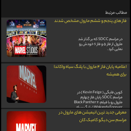
مطالب مرتبط
فاز های پنجم و ششم مارول مشخص شدند
در مراسم SDCC که بر گذار شد
مارول از فاز 5 و فاز 6 خودش رو
نمایی کرد .
اعلامیه پایان فاز 4 مارول با پلنگ سیاه واکاندا
برای همیشه
کوین فایگی ( Kevin Feige ) در
مراسم SDCC پایان فاز چهارم
مارول رو با فیلم Black Panther 2:
Wakanda Forever ( پلنگ سیاه
2: واکاندا برای همیشه ) اعلام کرد.
معرفی جدید ترین انیمیشن های مارول در
مراسم سن دیگو کامیک کان