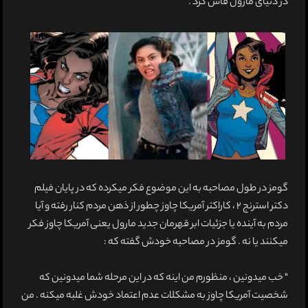
در دنیای مارول فاش کرد .
گومز در طول مصاحبه به این موضوع فکر میکرده که در پایان فیلم
دکتر استرنج 2 ، کاراکتر آمریکا چاوز چطور از ذهن مردم کنار رفته و آیا
مردم به آینده یا جزئیات ابر قهرمان جدید مارول یعنی آمریکا چاوز فکر
میکنند یا نه . گومز در مصاحبه خودش گفته که :
" خب میدونین ، منظورم من اینه که در این مرحله شما میدونین که
شخصیت آمریکا چاوز به مشکلات عدم اعتماد خودش غلبه میکنه . من