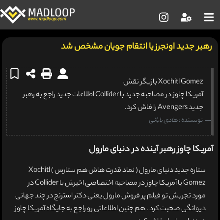
رهبر جدید اونجرز یا انتقام جویان مشخص شد
Xochitl Gomez بازیگر نقش
آمریکا چاوز در مصاحبه جدید با Collider اطلاعات جدید راجع به رهبر
جدید Avengers را فاش کرد.
نویسنده :
هادی بابائی
آمریکا چاوز رهبر آینده در دنیای مارول
ستاره جدید دنیای مارول ( نماد قدرت هاش هم ستارس ) Xochitl
Gomez یا آمریکا چاوز در مصاحبه اختصاصی اخیرش با Collider در
مورد تجربش تو فیلم پر فروش مارول یعنی دکتر استرنج در چند جهانی
دیوانگی صحبت کرد . هم چنین اطلاعاتی رو راجع به جایگاه آمریکا چاوز