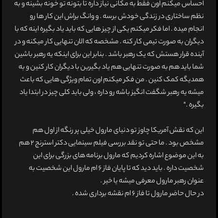
احساس میکنم اون فقط به مکانی نیاز داره تا بتونه تو خونه بشینه و به
نظم ساختاری در زندگی خودش برسه . و وانگ براش این کار ها رو
انجام میده . اما فکر میکنم یکی از چیز هایی که باید یاد بگیره اینه که با
دیگران به صورت تیمی کار کنه . مشخصه که الان تنهایی کار میکنه و در
آینده قرار هستش که یک رهبر باشد . بنابر این برای اینکه یه رهبر باشین
شما باید هم به صورت تنهایی هم یاد بگیرین با دیگران کار کنین و به
همدیگه کمک کنین . من فکر میکنم اون تمام ویژگی هایی که باعث
میشه یه رهبر شگفت انگیز باشه رو داره ، ولی باید کلی چیز در ابتدا یاد
بگیره ."
این که نقش آمریکا چاوز تو دنیای مارول خیلی پر رنگه از اول هم
مشخص بود . ما حتی تو نقد بررسی فیلم سینمایی دکتر استرنج 2 هم
به این موضوع اشاره کردیم که مارول برنامه های بزرگی برای این
شخصیت داره . باید دید که تا پایان فاز 6 ام مارول این شخصیت به
عنوان رهبر مارول معرفی میشه یا خیر .
در حال حاضر مارول تا فاز 6 ام نقشه برداری شده .