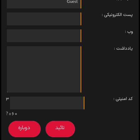
پست الکترونیکی :
وب :
یادداشت :
کد امنیتی :
3
+ 6 = ?